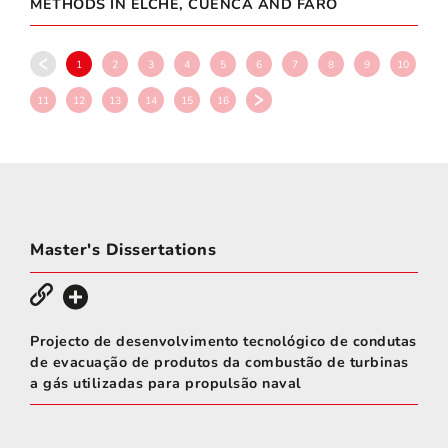
METHODS IN ELCHE, CUENCA AND FARO
1
2
3
4
5
6
7
8
9
10
11
12
13
14
15
16
Master's Dissertations
Projecto de desenvolvimento tecnológico de condutas
de evacuação de produtos da combustão de turbinas
a gás utilizadas para propulsão naval