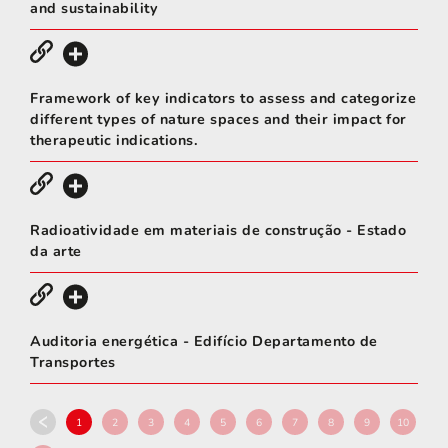
and sustainability
Framework of key indicators to assess and categorize
different types of nature spaces and their impact for
therapeutic indications.
Radioatividade em materiais de construção - Estado
da arte
Auditoria energética - Edifício Departamento de
Transportes
1
2
3
4
5
6
7
8
9
10