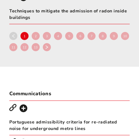
Techniques to mitigate the admission of radon inside
buildings
1
2
3
4
5
6
7
8
9
10
11
12
13
Communications
Portuguese admissibility criteria for re-radiated
noise for underground metro lines