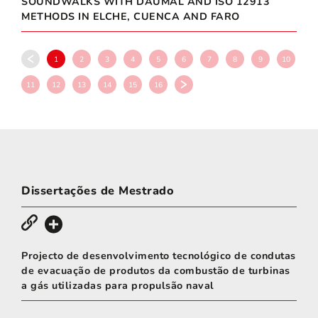
SOUNDWALKS WITH DAUMAL AND ISO 12913
METHODS IN ELCHE, CUENCA AND FARO
1
2
3
4
5
6
7
8
9
10
11
12
13
14
15
16
Dissertações de Mestrado
Projecto de desenvolvimento tecnológico de condutas
de evacuação de produtos da combustão de turbinas
a gás utilizadas para propulsão naval