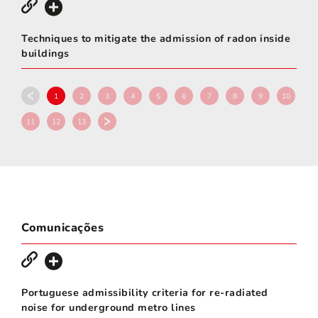
Techniques to mitigate the admission of radon inside
buildings
1
2
3
4
5
6
7
8
9
10
11
12
13
Comunicações
Portuguese admissibility criteria for re-radiated
noise for underground metro lines