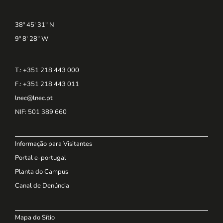
38º 45' 31" N
9º 8' 28" W
T.: +351 218 443 000
F.: +351 218 443 011
lnec@lnec.pt
NIF
: 501 389 660
Informação para Visitantes
Portal e-portugal
Planta do Campus
Canal de Denúncia
Mapa do Sítio