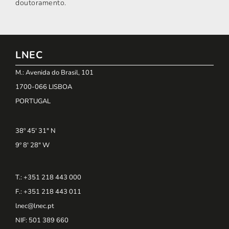
doutoramento.
LNEC
M.: Avenida do Brasil, 101
1700-066 LISBOA
PORTUGAL
38º 45' 31" N
9º 8' 28" W
T.: +351 218 443 000
F.: +351 218 443 011
lnec@lnec.pt
NIF
: 501 389 660