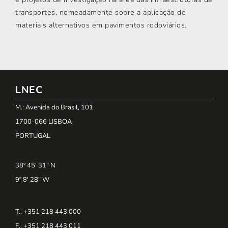
transportes, nomeadamente sobre a aplicação de
materiais alternativos em pavimentos rodoviários.
LNEC
M.: Avenida do Brasil, 101
1700-066 LISBOA
PORTUGAL
38º 45' 31" N
9º 8' 28" W
T.: +351 218 443 000
F.: +351 218 443 011