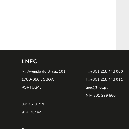
LNEC
M.: Avenida do Brasil, 101
T.: +351 218 443 000
1700-066 LISBOA
F.: +351 218 443 011
PORTUGAL
lnec@lnec.pt
NIF
: 501 389 660
38º 45' 31" N
9º 8' 28" W