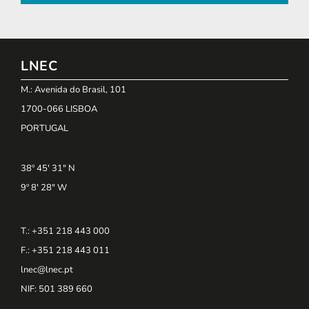
LNEC
M.: Avenida do Brasil, 101
1700-066 LISBOA
PORTUGAL
38º 45' 31" N
9º 8' 28" W
T.: +351 218 443 000
F.: +351 218 443 011
lnec@lnec.pt
NIF
: 501 389 660