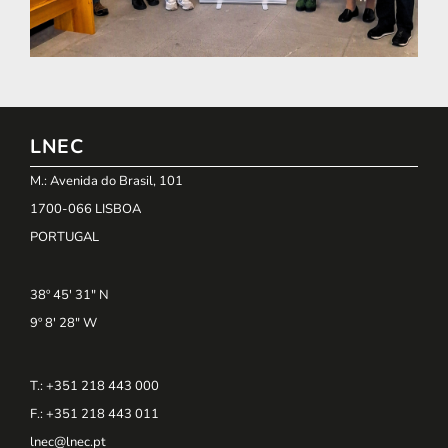
LNEC
M.: Avenida do Brasil, 101
1700-066 LISBOA
PORTUGAL
38º 45' 31" N
9º 8' 28" W
T.: +351 218 443 000
F.: +351 218 443 011
lnec@lnec.pt