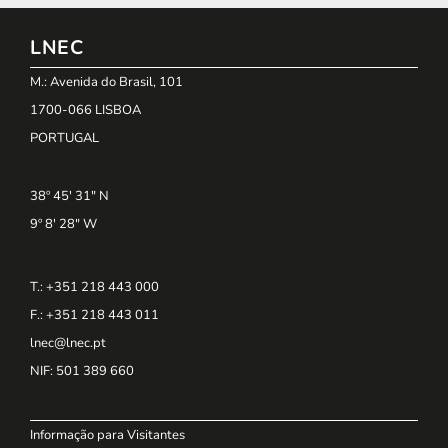
LNEC
M.: Avenida do Brasil, 101
1700-066 LISBOA
PORTUGAL
38º 45' 31" N
9º 8' 28" W
T.: +351 218 443 000
F.: +351 218 443 011
lnec@lnec.pt
NIF
: 501 389 660
Informação para Visitantes