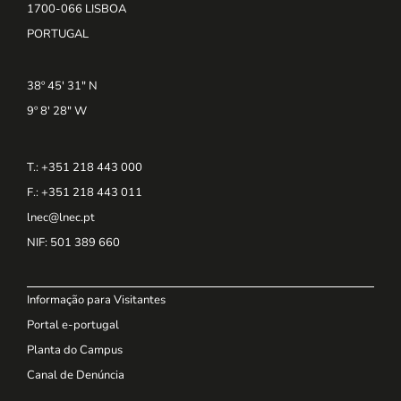
1700-066 LISBOA
PORTUGAL
38º 45' 31" N
9º 8' 28" W
T.: +351 218 443 000
F.: +351 218 443 011
lnec@lnec.pt
NIF
: 501 389 660
Informação para Visitantes
Portal e-portugal
Planta do Campus
Canal de Denúncia