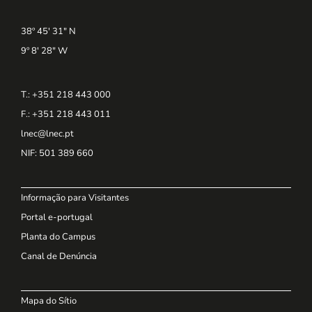
38º 45' 31" N
9º 8' 28" W
T.: +351 218 443 000
F.: +351 218 443 011
lnec@lnec.pt
NIF
: 501 389 660
Informação para Visitantes
Portal e-portugal
Planta do Campus
Canal de Denúncia
Mapa do Sítio