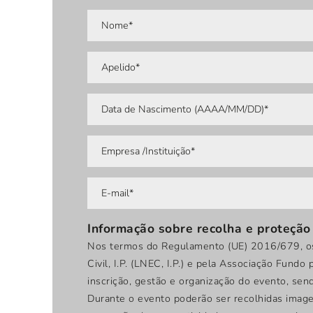
Informação sobre recolha e proteção
Nos termos do Regulamento (UE) 2016/679, os 
Civil, I.P. (LNEC, I.P.) e pela Associação Fun
inscrição, gestão e organização do evento, sen
Durante o evento poderão ser recolhidas imagens