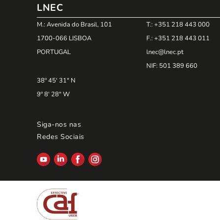
LNEC
M.: Avenida do Brasil, 101
T.: +351 218 443 000
1700-066 LISBOA
F.: +351 218 443 011
PORTUGAL
lnec@lnec.pt
NIF
: 501 389 660
38º 45' 31" N
9º 8' 28" W
Siga-nos nas
Redes Sociais