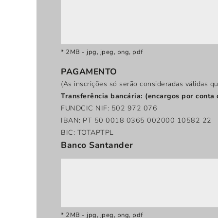
*
2MB - jpg, jpeg, png, pdf
PAGAMENTO
(As inscrições só serão consideradas válidas q
Transferência bancária: (encargos por conta
FUNDCIC NIF: 502 972 076
IBAN: PT 50 0018 0365 002000 10582 22
BIC: TOTAPTPL
Banco Santander
*
2MB - jpg, jpeg, png, pdf