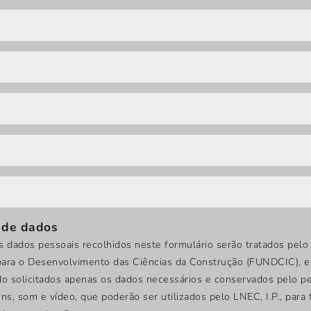
 de dados
dados pessoais recolhidos neste formulário serão tratados pelo 
do para o Desenvolvimento das Ciências da Construção (FUNDCIC), 
do solicitados apenas os dados necessários e conservados pelo pe
, som e vídeo, que poderão ser utilizados pelo LNEC, I.P., para f