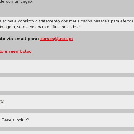
 de comunicação.
acima e consinto o tratamento dos meus dados pessoais para efeitos d
 imagem, som e voz para os fins indicados.*
ato via email para:
cursos@lnec.pt
to e reembolso
VA)
 Deseja incluir?