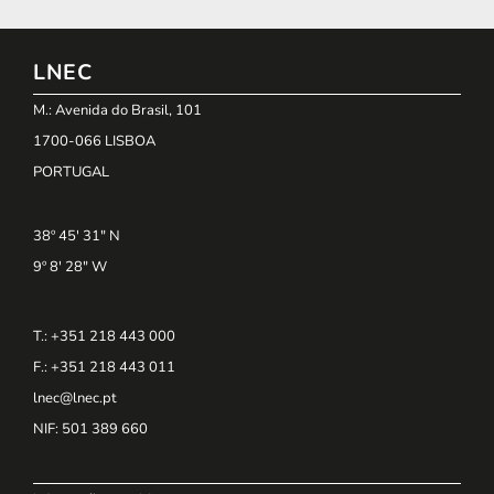
LNEC
M.: Avenida do Brasil, 101
1700-066 LISBOA
PORTUGAL
38º 45' 31" N
9º 8' 28" W
T.: +351 218 443 000
F.: +351 218 443 011
lnec@lnec.pt
NIF
: 501 389 660