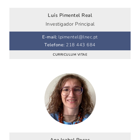
Luís Pimentel Real
Investigador Principal
E-mail
:
lpimentel@lnec.pt
Telefone
:
218 443 684
CURRICULUM VITAE