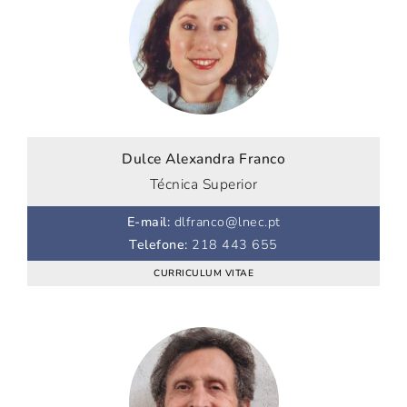
Dulce Alexandra Franco
Técnica Superior
E-mail
:
dlfranco@lnec.pt
Telefone
:
218 443 655
CURRICULUM VITAE