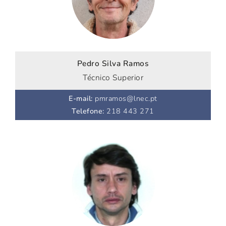
Pedro Silva Ramos
Técnico Superior
E-mail
:
pmramos@lnec.pt
Telefone
:
218 443 271