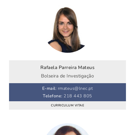
Rafaela Parreira Mateus
Bolseira de Investigação
E-mail
:
rmateus@lnec.pt
Telefone
:
218 443 805
CURRICULUM VITAE