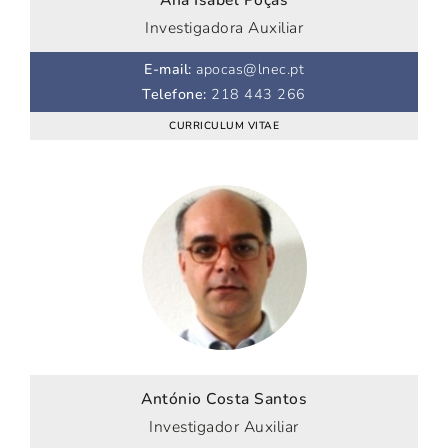
Ana Isabel Poças
Investigadora Auxiliar
E-mail
:
apocas@lnec.pt
Telefone
:
218 443 266
CURRICULUM VITAE
António Costa Santos
Investigador Auxiliar