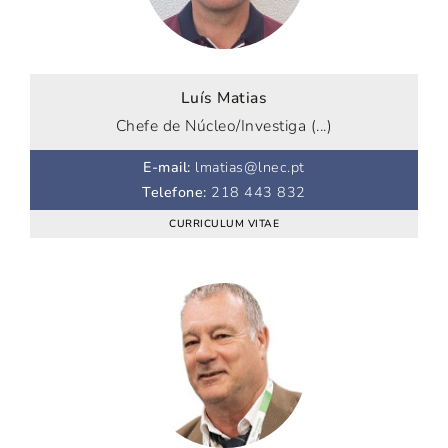
Luís Matias
Chefe de Núcleo/Investiga (...)
E-mail
:
lmatias@lnec.pt
Telefone
:
218 443 832
CURRICULUM VITAE