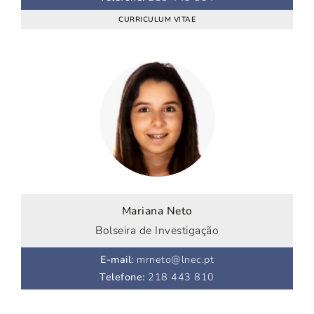
CURRICULUM VITAE
Mariana Neto
Bolseira de Investigação
E-mail
:
mrneto@lnec.pt
Telefone
:
218 443 810