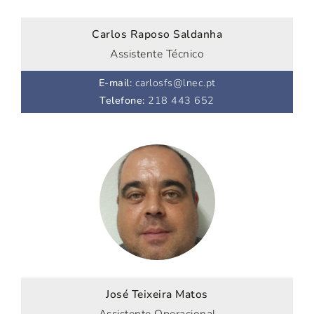
Carlos Raposo Saldanha
Assistente Técnico
E-mail
:
carlosfs@lnec.pt
Telefone
:
218 443 652
José Teixeira Matos