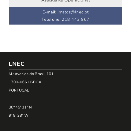
Assistente Operacional
E-mail
:
jmatos@lnec.pt
Telefone
:
218 443 967
LNEC
M.: Avenida do Brasil, 101
1700-066 LISBOA
PORTUGAL
38º 45' 31" N
9º 8' 28" W