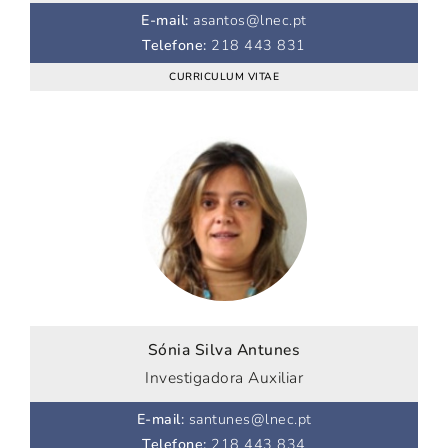
E-mail
:
asantos@lnec.pt
Telefone
:
218 443 831
CURRICULUM VITAE
Sónia Silva Antunes
Investigadora Auxiliar
E-mail
:
santunes@lnec.pt
Telefone
:
218 443 834