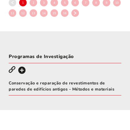
1
2
3
4
5
6
7
8
9
10
11
12
13
14
15
16
Programas de Investigação
Conservação e reparação de revestimentos de
paredes de edifícios antigos - Métodos e materiais