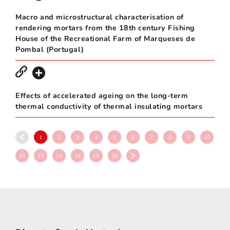
Macro and microstructural characterisation of
rendering mortars from the 18th century Fishing
House of the Recreational Farm of Marqueses de
Pombal (Portugal)
Effects of accelerated ageing on the long-term
thermal conductivity of thermal insulating mortars
1
2
3
4
5
6
7
8
9
10
11
12
13
14
15
16