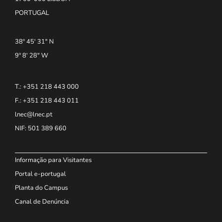
PORTUGAL
38º 45' 31" N
9º 8' 28" W
T.: +351 218 443 000
F.: +351 218 443 011
lnec@lnec.pt
NIF
: 501 389 660
Informação para Visitantes
Portal e-portugal
Planta do Campus
Canal de Denúncia