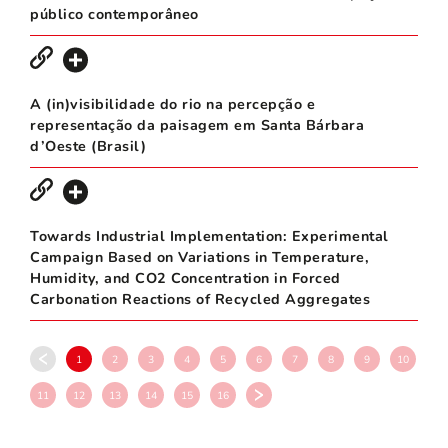
público contemporâneo
A (in)visibilidade do rio na percepção e
representação da paisagem em Santa Bárbara
d’Oeste (Brasil)
Towards Industrial Implementation: Experimental
Campaign Based on Variations in Temperature,
Humidity, and CO2 Concentration in Forced
Carbonation Reactions of Recycled Aggregates
1
2
3
4
5
6
7
8
9
10
11
12
13
14
15
16