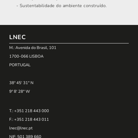
- Sustentabilidade do ambiente construído.
LNEC
M.: Avenida do Brasil, 101
1700-066 LISBOA
PORTUGAL
38º 45' 31" N
9º 8' 28" W
T.: +351 218 443 000
F.: +351 218 443 011
lnec@lnec.pt
NIF
: 501 389 660