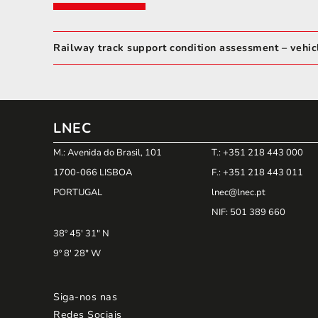
Railway track support condition assessment – vehi
LNEC
M.: Avenida do Brasil, 101
T.: +351 218 443 000
1700-066 LISBOA
F.: +351 218 443 011
PORTUGAL
lnec@lnec.pt
NIF
: 501 389 660
38º 45' 31" N
9º 8' 28" W
Siga-nos nas
Redes Sociais