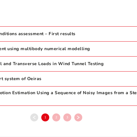
ditions assessment – First results
ment using multibody numerical modelling
 and Transverse Loads in Wind Tunnel Testing
rt system of Oeiras
otion Estimation Using a Sequence of Noisy Images from a St
1
2
3