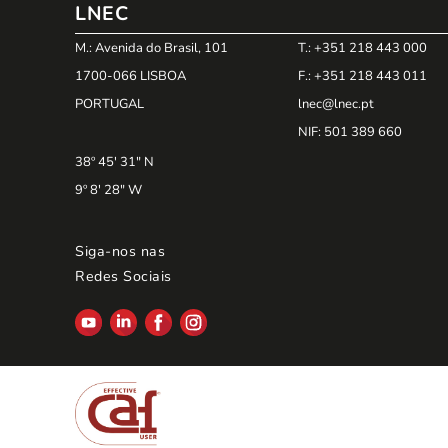
LNEC
M.: Avenida do Brasil, 101
T.: +351 218 443 000
1700-066 LISBOA
F.: +351 218 443 011
PORTUGAL
lnec@lnec.pt
NIF
: 501 389 660
38º 45' 31" N
9º 8' 28" W
Siga-nos nas
Redes Sociais