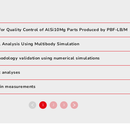
 for Quality Control of AlSi10Mg Parts Produced by PBF-LB/M
 Analysis Using Multibody Simulation
odology validation using numerical simulations
c analyses
rain measurements
1
2
3