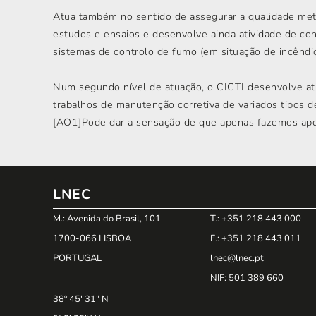
Atua também no sentido de assegurar a qualidade metro
estudos e ensaios e desenvolve ainda atividade de co
sistemas de controlo de fumo (em situação de incêndio
Num segundo nível de atuação, o CICTI desenvolve ati
trabalhos de manutenção corretiva de variados tipos 
[AO1]Pode dar a sensação de que apenas fazemos apo
LNEC
M.: Avenida do Brasil, 101
T.: +351 218 443 000
1700-066 LISBOA
F.: +351 218 443 011
PORTUGAL
lnec@lnec.pt
NIF
: 501 389 660
38º 45' 31" N