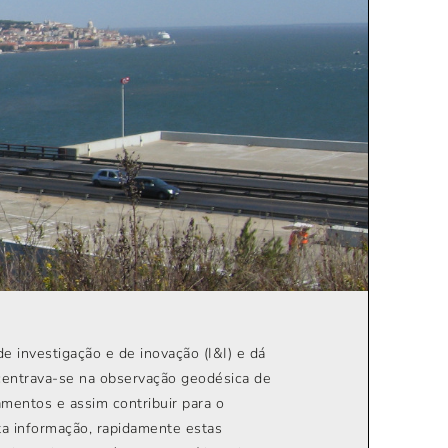
 investigação e de inovação (I&I) e dá
 centrava-se na observação geodésica de
amentos e assim contribuir para o
a informação, rapidamente estas