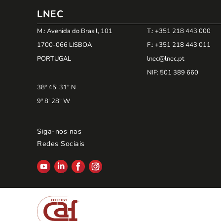
LNEC
M.: Avenida do Brasil, 101
T.: +351 218 443 000
1700-066 LISBOA
F.: +351 218 443 011
PORTUGAL
lnec@lnec.pt
NIF
: 501 389 660
38º 45' 31" N
9º 8' 28" W
Siga-nos nas
Redes Sociais