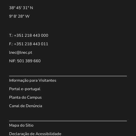
38º 45' 31" N
9º 8' 28" W
T.: +351 218 443 000
F.: +351 218 443 011
lnec@lnec.pt
NIF
: 501 389 660
Informação para Visitantes
Portal e-portugal
Planta do Campus
Canal de Denúncia
Mapa do Sítio
Declaração de Acessibilidade