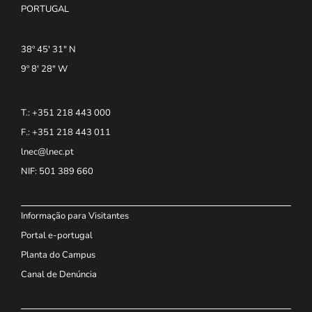
PORTUGAL
38º 45' 31" N
9º 8' 28" W
T.: +351 218 443 000
F.: +351 218 443 011
lnec@lnec.pt
NIF
: 501 389 660
Informação para Visitantes
Portal e-portugal
Planta do Campus
Canal de Denúncia