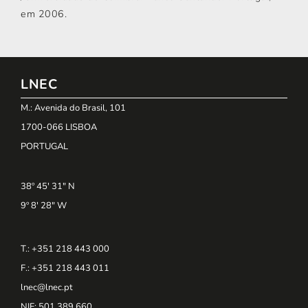
em 2006.
LNEC
M.: Avenida do Brasil, 101
1700-066 LISBOA
PORTUGAL
38º 45' 31" N
9º 8' 28" W
T.: +351 218 443 000
F.: +351 218 443 011
lnec@lnec.pt
NIF
: 501 389 660