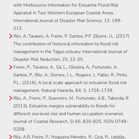
with Multisource Information for Estuarine Flood Risk
Appraisal in Two Western European Coastal Areas.
International Journal of Disaster Risk Science, 13, 199–
213
Rilo, A. Tavares, A. Freire, P. Santos, P.P. Zêzere, J.L. (2017)
The contribution of historical information to flood risk
management in the Tagus estuary. International Journal of
Disaster Risk Reduction, 25, 22-35.
Freire, P., Tavares, A., Sá, L., Oliveira, A., Fortunato, A.,
Santos, P., Rilo, A., Gomes, J. L., Rogeiro, J., Pablo, R., Pinto,
P.L., (2016). A local scale approach to estuarine flood risk
management. Natural Hazards, 84: 3, 1705-1739.
Rilo, A., Freire, P., Guerreiro, M., Fortunato, A.B., Taborda, R
(2013). Estuarine margins vulnerability to floods for
different sea level rise and human occupation scenarios.
Journal of Coastal Research, SI 65, 820-825. ISSN 0749-
0208
Rilo, A.R, Freire, P., Nogueira Mendes, R., Ceia, R., catalão,