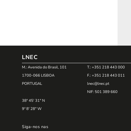
LNEC
M.: Avenida do Brasil, 101
T.: +351 218 443 000
1700-066 LISBOA
F.: +351 218 443 011
PORTUGAL
lnec@lnec.pt
NIF
: 501 389 660
38º 45' 31" N
9º 8' 28" W
Siga-nos nas