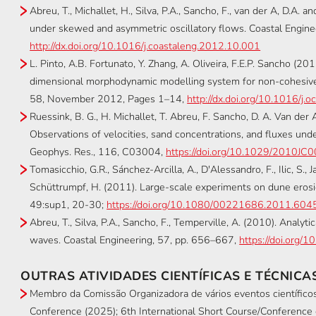
Abreu, T., Michallet, H., Silva, P.A., Sancho, F., van der A, D.A. 
under skewed and asymmetric oscillatory flows. Coastal Engine
http://dx.doi.org/10.1016/j.coastaleng.2012.10.001
L. Pinto, A.B. Fortunato, Y. Zhang, A. Oliveira, F.E.P. Sancho (2
dimensional morphodynamic modelling system for non-cohesiv
58, November 2012, Pages 1–14,
http://dx.doi.org/10.1016/j
Ruessink, B. G., H. Michallet, T. Abreu, F. Sancho, D. A. Van der A
Observations of velocities, sand concentrations, and fluxes unde
Geophys. Res., 116, C03004,
https://doi.org/10.1029/2010JC
Tomasicchio, G.R., Sánchez-Arcilla, A., D'Alessandro, F., Ilic, S., J
Schüttrumpf, H. (2011). Large-scale experiments on dune erosi
49:sup1, 20-30;
https://doi.org/10.1080/00221686.2011.60
Abreu, T., Silva, P.A., Sancho, F., Temperville, A. (2010). Anal
waves. Coastal Engineering, 57, pp. 656–667,
https://doi.org/
OUTRAS ATIVIDADES CIENTÍFICAS E TÉCNICA
Membro da Comissão Organizadora de vários eventos científico
Conference (2025); 6th International Short Course/Conference 