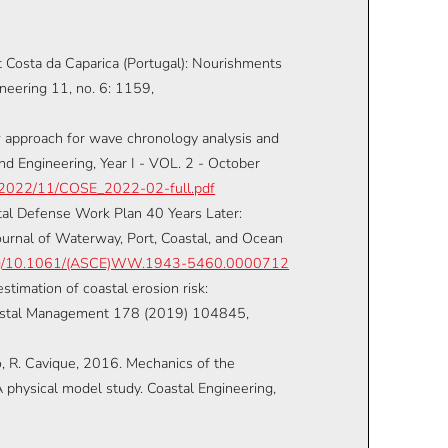
at Costa da Caparica (Portugal): Nourishments
ineering 11, no. 6: 1159,
new approach for wave chronology analysis and
nd Engineering, Year I - VOL. 2 - October
ds/2022/11/COSE_2022-02-full.pdf
ostal Defense Work Plan 40 Years Later:
ournal of Waterway, Port, Coastal, and Ocean
.org/10.1061/(ASCE)WW.1943-5460.0000712
estimation of coastal erosion risk:
Coastal Management 178 (2019) 104845,
, R. Cavique, 2016. Mechanics of the
 physical model study. Coastal Engineering,