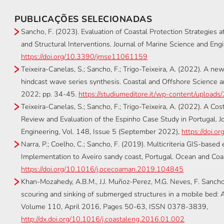
PUBLICAÇÕES SELECIONADAS
Sancho, F. (2023). Evaluation of Coastal Protection Strategies 
and Structural Interventions. Journal of Marine Science and Eng
https://doi.org/10.3390/jmse11061159
Teixeira-Canelas, S.; Sancho, F.; Trigo-Teixeira, A. (2022). A 
hindcast wave series synthesis. Coastal and Offshore Science a
2022; pp. 34-45.
https://studiumeditore.it/wp-content/uploa
Teixeira-Canelas, S.; Sancho, F.; Trigo-Teixeira, A. (2022). A C
Review and Evaluation of the Espinho Case Study in Portugal. J
Engineering, Vol. 148, Issue 5 (September 2022),
https://doi
Narra, P.; Coelho, C.; Sancho, F. (2019). Multicriteria GIS-based 
Implementation to Aveiro sandy coast, Portugal. Ocean and 
https://doi.org/10.1016/j.ocecoaman.2019.104845
Khan-Mozahedy, A.B.M., J.J. Muñoz-Perez, M.G. Neves, F. Sancho
scouring and sinking of submerged structures in a mobile bed: A
Volume 110, April 2016, Pages 50-63, ISSN 0378-3839,
http://dx.doi.org/10.1016/j.coastaleng.2016.01.002