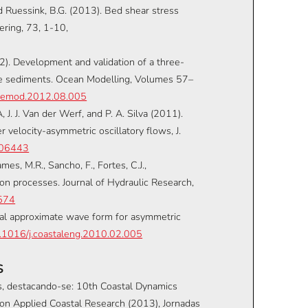
and Ruessink, B.G. (2013). Bed shear stress
ering, 73, 1-10,
012). Development and validation of a three-
e sediments. Ocean Modelling, Volumes 57–
.ocemod.2012.08.005
, J. J. Van der Werf, and P. A. Silva (2011).
r velocity-asymmetric oscillatory flows, J.
006443
ames, M.R., Sancho, F., Fortes, C.J.,
on processes. Journal of Hydraulic Research,
4574
ytical approximate wave form for asymmetric
10.1016/j.coastaleng.2010.02.005
S
s, destacando-se: 10th Coastal Dynamics
on Applied Coastal Research (2013), Jornadas