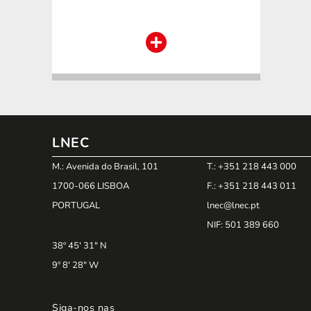
LNEC
M.: Avenida do Brasil, 101
T.: +351 218 443 000
1700-066 LISBOA
F.: +351 218 443 011
PORTUGAL
lnec@lnec.pt
NIF
: 501 389 660
38º 45' 31" N
9º 8' 28" W
Siga-nos nas