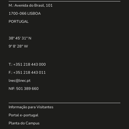
M.: Avenida do Brasil, 101
1700-066 LISBOA
PORTUGAL
38º 45' 31" N
9º 8' 28" W
T.: +351 218 443 000
F.: +351 218 443 011
lnec@lnec.pt
NIF
: 501 389 660
Informação para Visitantes
Portal e-portugal
Planta do Campus