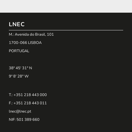
LNEC
M.: Avenida do Brasil, 101
1700-066 LISBOA
PORTUGAL
38º 45' 31" N
9º 8' 28" W
T.: +351 218 443 000
F.: +351 218 443 011
lnec@lnec.pt
NIF
: 501 389 660