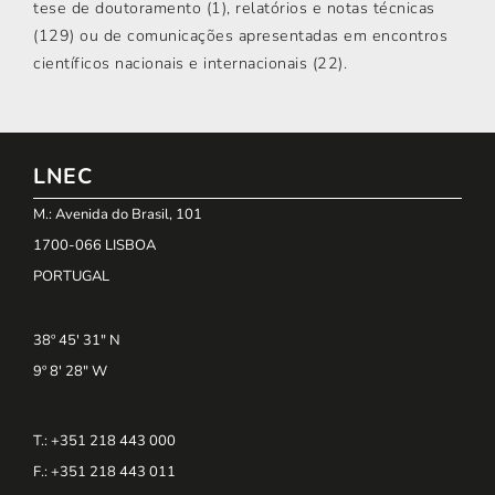
tese de doutoramento (1), relatórios e notas técnicas
(129) ou de comunicações apresentadas em encontros
científicos nacionais e internacionais (22).
LNEC
M.: Avenida do Brasil, 101
1700-066 LISBOA
PORTUGAL
38º 45' 31" N
9º 8' 28" W
T.: +351 218 443 000
F.: +351 218 443 011