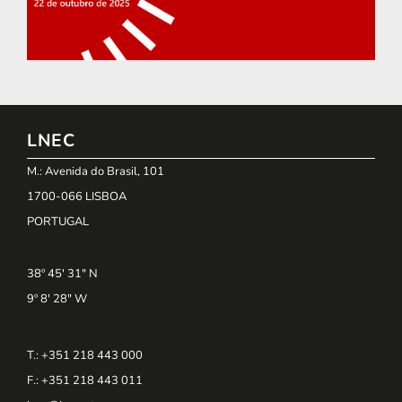
LNEC
M.: Avenida do Brasil, 101
1700-066 LISBOA
PORTUGAL
38º 45' 31" N
9º 8' 28" W
T.: +351 218 443 000
F.: +351 218 443 011