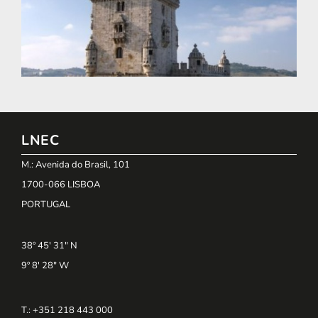
LNEC
M.: Avenida do Brasil, 101
1700-066 LISBOA
PORTUGAL
38º 45' 31" N
9º 8' 28" W
T.: +351 218 443 000