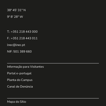
38º 45' 31" N
9º 8' 28" W
T.: +351 218 443 000
F.: +351 218 443 011
lnec@lnec.pt
NIF
: 501 389 660
Informação para Visitantes
Portal e-portugal
Planta do Campus
Canal de Denúncia
Mapa do Sítio