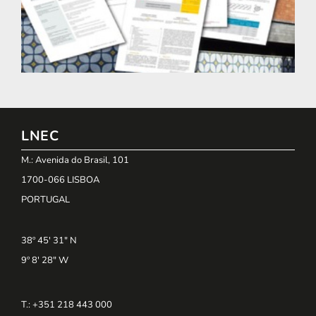
LNEC
M.: Avenida do Brasil, 101
1700-066 LISBOA
PORTUGAL
38º 45' 31" N
9º 8' 28" W
T.: +351 218 443 000