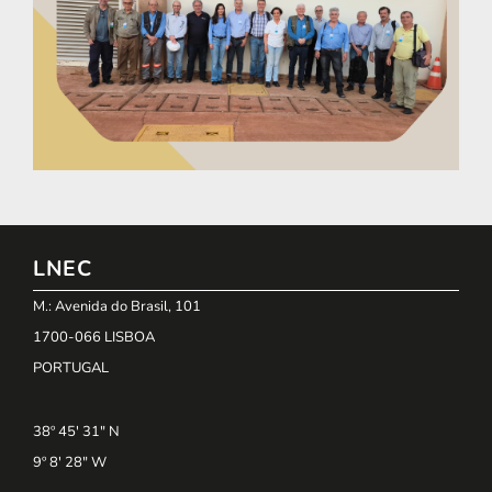
LNEC
M.: Avenida do Brasil, 101
1700-066 LISBOA
PORTUGAL
38º 45' 31" N
9º 8' 28" W