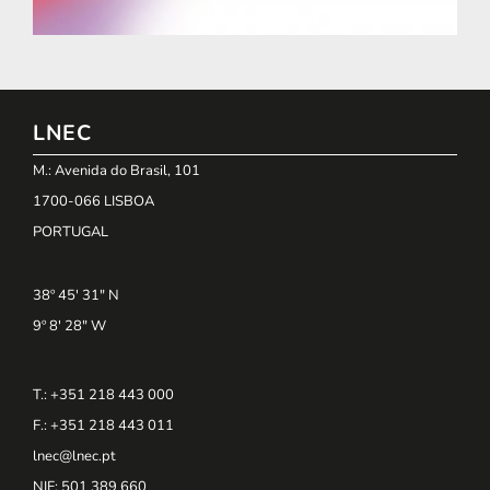
LNEC
M.: Avenida do Brasil, 101
1700-066 LISBOA
PORTUGAL
38º 45' 31" N
9º 8' 28" W
T.: +351 218 443 000
F.: +351 218 443 011
lnec@lnec.pt
NIF
: 501 389 660