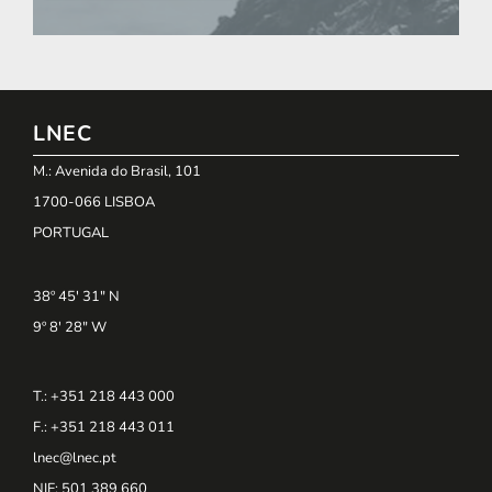
LNEC
M.: Avenida do Brasil, 101
1700-066 LISBOA
PORTUGAL
38º 45' 31" N
9º 8' 28" W
T.: +351 218 443 000
F.: +351 218 443 011
lnec@lnec.pt
NIF
: 501 389 660