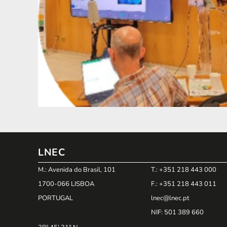
LNEC
M.: Avenida do Brasil, 101
T.: +351 218 443 000
1700-066 LISBOA
F.: +351 218 443 011
PORTUGAL
lnec@lnec.pt
NIF
: 501 389 660