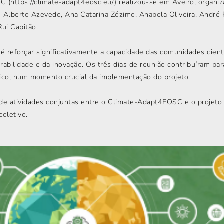
 (https://climate-adapt4eosc.eu/) realizou-se em Aveiro, organiz
 Alberto Azevedo, Ana Catarina Zózimo, Anabela Oliveira, André 
Rui Capitão.
 reforçar significativamente a capacidade das comunidades cientí
rabilidade e da inovação. Os três dias de reunião contribuíram par
gico, num momento crucial da implementação do projeto.
 atividades conjuntas entre o Climate-Adapt4EOSC e o projeto F
coletivo.