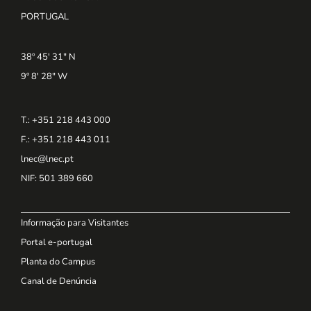
PORTUGAL
38º 45' 31" N
9º 8' 28" W
T.: +351 218 443 000
F.: +351 218 443 011
lnec@lnec.pt
NIF
: 501 389 660
Informação para Visitantes
Portal e-portugal
Planta do Campus
Canal de Denúncia