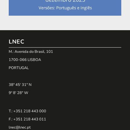
LNEC
M.: Avenida do Brasil, 101
1700-066 LISBOA
PORTUGAL
38º 45' 31" N
9º 8' 28" W
T.: +351 218 443 000
F.: +351 218 443 011
lnec@lnec.pt