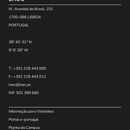
M.: Avenida do Brasil, 101
1700-066 LISBOA
PORTUGAL
38º 45' 31" N
9º 8' 28" W
T.: +351 218 443 000
F.: +351 218 443 011
lnec@lnec.pt
NIF
: 501 389 660
Informação para Visitantes
Portal e-portugal
Planta do Campus