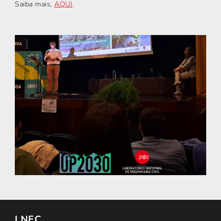
Saiba mais,
AQUI
.
LNEC