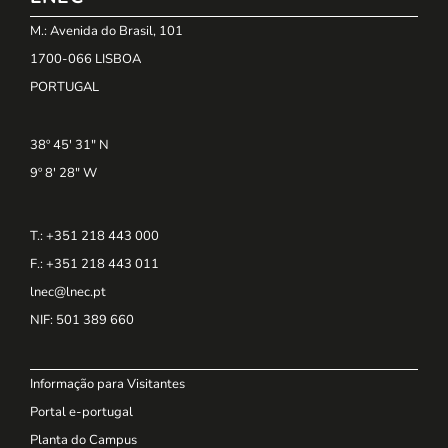
M.: Avenida do Brasil, 101
1700-066 LISBOA
PORTUGAL
38º 45' 31" N
9º 8' 28" W
T.: +351 218 443 000
F.: +351 218 443 011
lnec@lnec.pt
NIF
: 501 389 660
Informação para Visitantes
Portal e-portugal
Planta do Campus