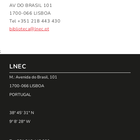
AV DO BRASIL 101
1700-066 LISBOA
Tel +351 218 443 430
biblioteca@lnec.pt
;
LNEC
M.: Avenida do Brasil, 101
1700-066 LISBOA
PORTUGAL
38º 45' 31" N
9º 8' 28" W