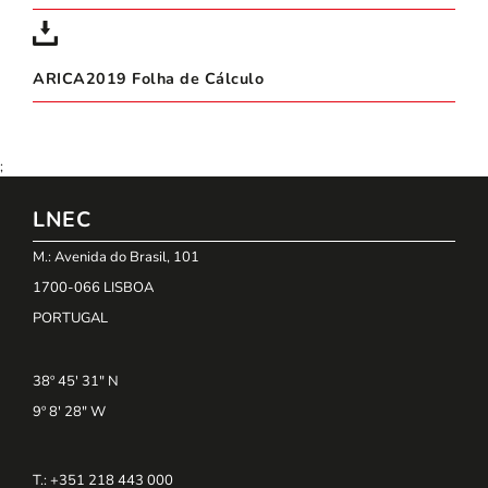
ARICA2019 Folha de Cálculo
;
LNEC
M.: Avenida do Brasil, 101
1700-066 LISBOA
PORTUGAL
38º 45' 31" N
9º 8' 28" W
T.: +351 218 443 000