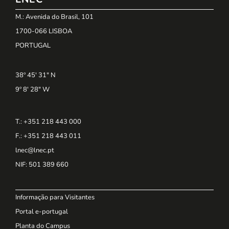
M.: Avenida do Brasil, 101
1700-066 LISBOA
PORTUGAL
38º 45' 31" N
9º 8' 28" W
T.: +351 218 443 000
F.: +351 218 443 011
lnec@lnec.pt
NIF
: 501 389 660
Informação para Visitantes
Portal e-portugal
Planta do Campus