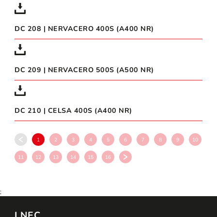
DC 208 | NERVACERO 400S (A400 NR)
DC 209 | NERVACERO 500S (A500 NR)
DC 210 | CELSA 400S (A400 NR)
1
2
3
4
5
6
7
8
9
10
11
12
13
14
15
16
;
LNEC