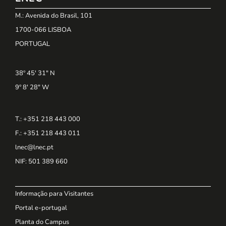
M.: Avenida do Brasil, 101
1700-066 LISBOA
PORTUGAL
38º 45' 31" N
9º 8' 28" W
T.: +351 218 443 000
F.: +351 218 443 011
lnec@lnec.pt
NIF
: 501 389 660
Informação para Visitantes
Portal e-portugal
Planta do Campus