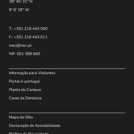
38º 45' 31" N
9º 8' 28" W
T.: +351 218 443 000
F.: +351 218 443 011
lnec@lnec.pt
NIF
: 501 389 660
Informação para Visitantes
Portal e-portugal
Planta do Campus
Canal de Denúncia
Mapa do Sítio
Declaração de Acessibilidade
Política de Privacidade