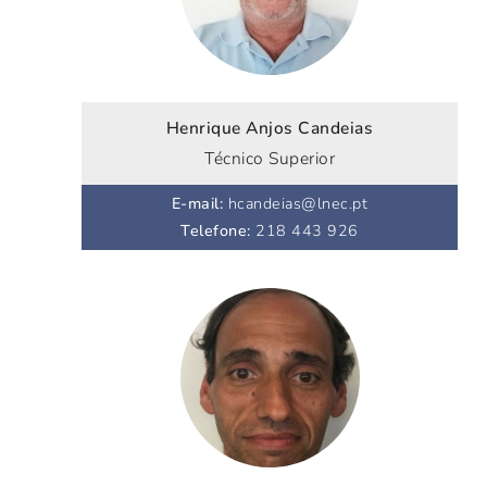
Henrique Anjos Candeias
Técnico Superior
E-mail
:
hcandeias@lnec.pt
Telefone
:
218 443 926