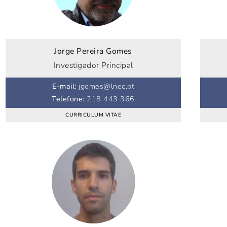
Jorge Pereira Gomes
Investigador Principal
E-mail
:
jgomes@lnec.pt
Telefone
:
218 443 366
CURRICULUM VITAE