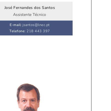
José Fernandes dos Santos
Assistente Técnico
E-mail
:
jsantos@lnec.pt
Telefone
:
218 443 397