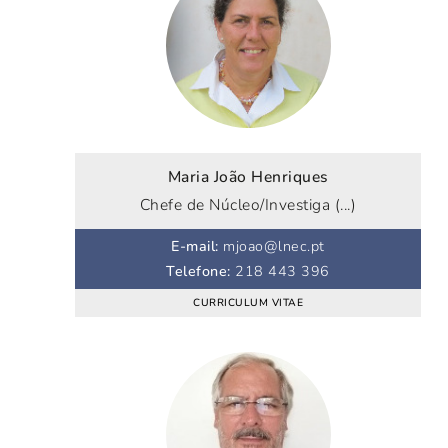
Maria João Henriques
Chefe de Núcleo/Investiga (...)
E-mail
:
mjoao@lnec.pt
Telefone
:
218 443 396
CURRICULUM VITAE