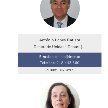
António Lopes Batista
Diretor de Unidade Depart (...)
E-mail
:
albatista@lnec.pt
Telefone
:
218 443 360
CURRICULUM VITAE