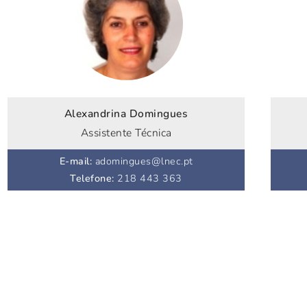
Alexandrina Domingues
Assistente Técnica
E-mail
:
adomingues@lnec.pt
Telefone
:
218 443 363