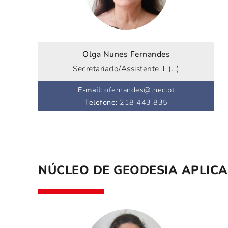
Olga Nunes Fernandes
Secretariado/Assistente T (...)
E-mail
:
ofernandes@lnec.pt
Telefone
:
218 443 835
NÚCLEO DE GEODESIA APLIC