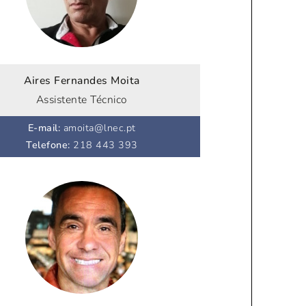
Aires Fernandes Moita
Assistente Técnico
E-mail
:
amoita@lnec.pt
Telefone
:
218 443 393