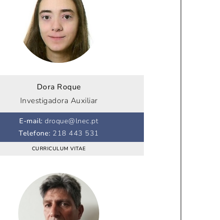
Dora Roque
Investigadora Auxiliar
E-mail
:
droque@lnec.pt
Telefone
:
218 443 531
CURRICULUM VITAE