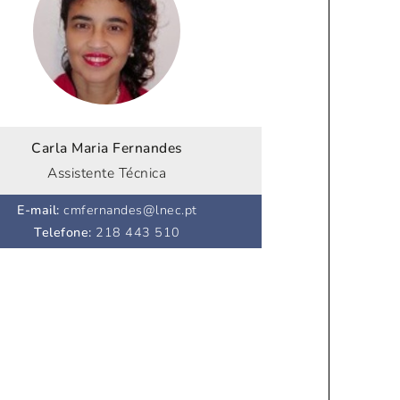
Carla Maria Fernandes
Assistente Técnica
E-mail
:
cmfernandes@lnec.pt
Telefone
:
218 443 510