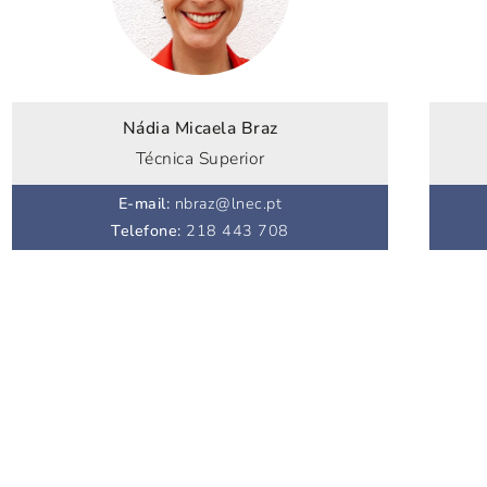
Nádia Micaela Braz
Técnica Superior
E-mail
:
nbraz@lnec.pt
Telefone
:
218 443 708