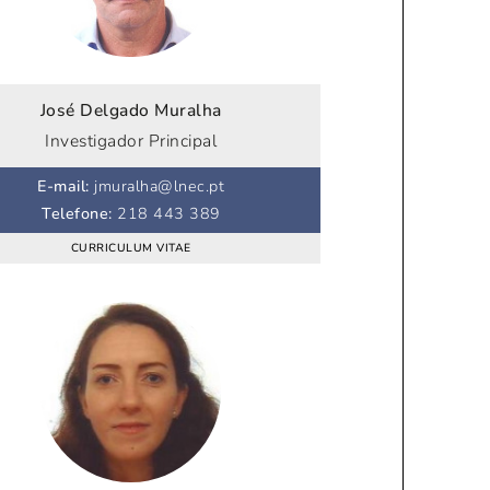
José Delgado Muralha
Investigador Principal
E-mail
:
jmuralha@lnec.pt
Telefone
:
218 443 389
CURRICULUM VITAE