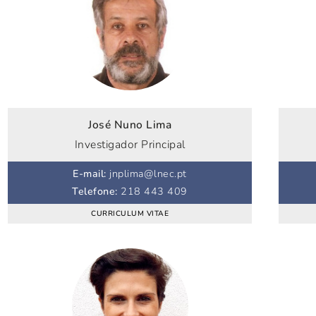
José Nuno Lima
Investigador Principal
E-mail
:
jnplima@lnec.pt
Telefone
:
218 443 409
CURRICULUM VITAE