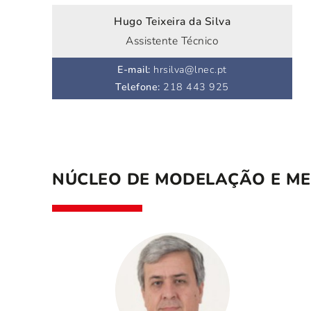
Hugo Teixeira da Silva
Assistente Técnico
E-mail
:
hrsilva@lnec.pt
Telefone
:
218 443 925
NÚCLEO DE MODELAÇÃO E M