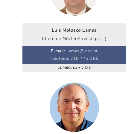
Luis Nolasco Lamas
Chefe de Núcleo/Investiga (...)
E-mail
:
llamas@lnec.pt
Telefone
:
218 443 385
CURRICULUM VITAE