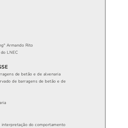
ngº Armando Rito
s do LNEC
SSE
rragens de betão e de alvenaria
rvado de barragens de betão e de
aria
e interpretação do comportamento