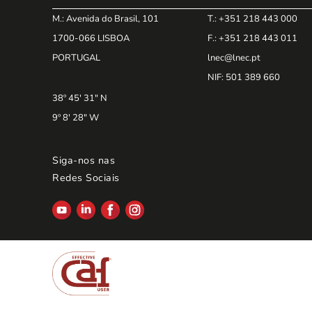
M.: Avenida do Brasil, 101
T.: +351 218 443 000
1700-066 LISBOA
F.: +351 218 443 011
PORTUGAL
lnec@lnec.pt
NIF
: 501 389 660
38º 45' 31" N
9º 8' 28" W
Siga-nos nas
Redes Sociais