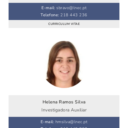
E-mail
:
sbravo@lnec.pt
Telefone
:
218 443 236
CURRICULUM VITAE
Helena Ramos Silva
Investigadora Auxiliar
E-mail
:
hmsilva@lnec.pt