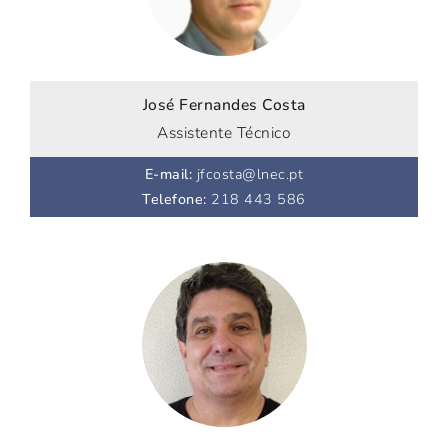
José Fernandes Costa
Assistente Técnico
E-mail
:
jfcosta@lnec.pt
Telefone
:
218 443 586