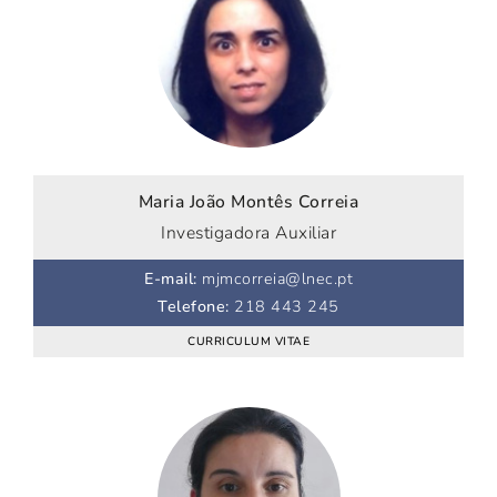
Maria João Montês Correia
Investigadora Auxiliar
E-mail
:
mjmcorreia@lnec.pt
Telefone
:
218 443 245
CURRICULUM VITAE