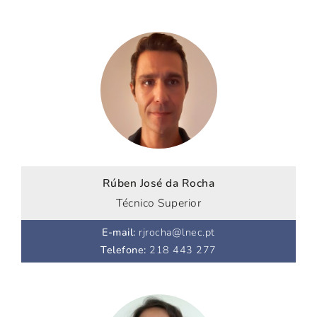
Rúben José da Rocha
Técnico Superior
E-mail
:
rjrocha@lnec.pt
Telefone
:
218 443 277