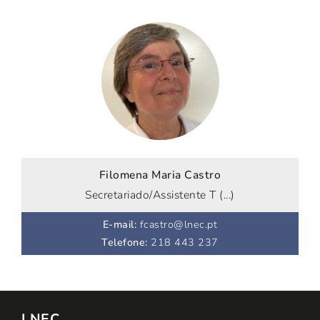
Filomena Maria Castro
Secretariado/Assistente T (...)
E-mail
:
fcastro@lnec.pt
Telefone
:
218 443 237
LNEC