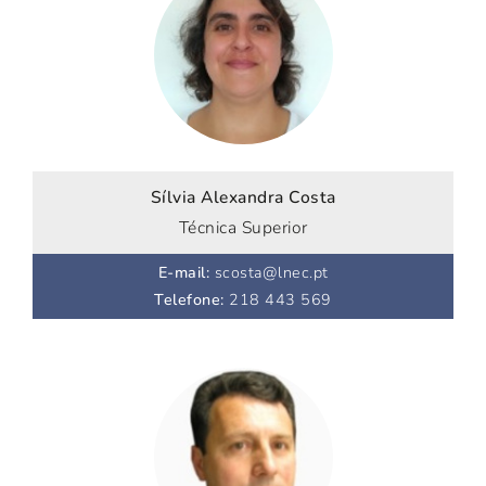
Sílvia Alexandra Costa
Técnica Superior
E-mail
:
scosta@lnec.pt
Telefone
:
218 443 569