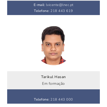
E-mail
:
lvicente@lnec.pt
Telefone
:
218 443 619
Tarikul Hasan
Em formação
Telefone
:
218 443 000