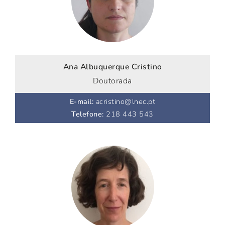
Ana Albuquerque Cristino
Doutorada
E-mail
:
acristino@lnec.pt
Telefone
:
218 443 543