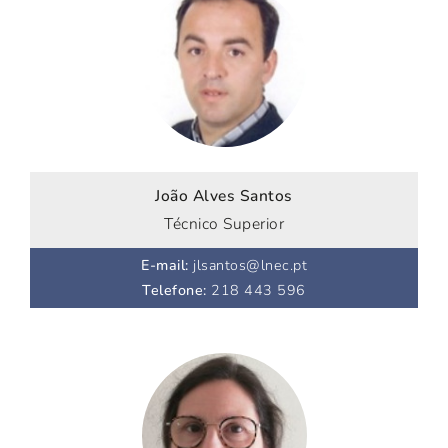
João Alves Santos
Técnico Superior
E-mail
:
jlsantos@lnec.pt
Telefone
:
218 443 596