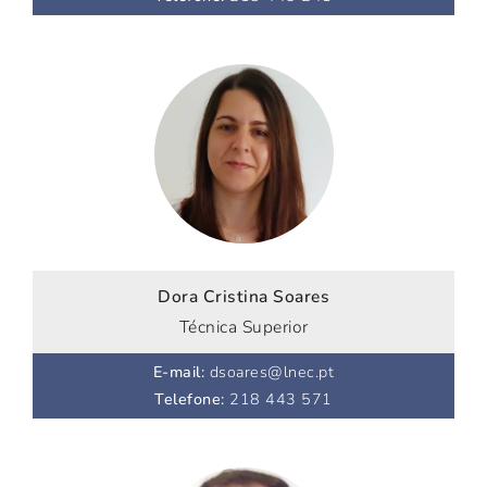
Dora Cristina Soares
Técnica Superior
E-mail
:
dsoares@lnec.pt
Telefone
:
218 443 571