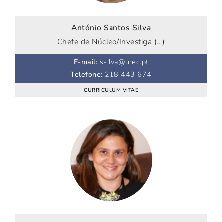
António Santos Silva
Chefe de Núcleo/Investiga (...)
E-mail
:
ssilva@lnec.pt
Telefone
:
218 443 674
CURRICULUM VITAE