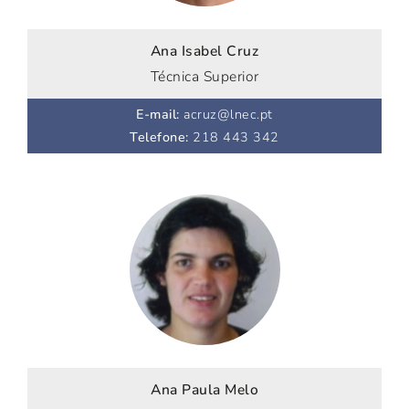
Ana Isabel Cruz
Técnica Superior
E-mail
:
acruz@lnec.pt
Telefone
:
218 443 342
Ana Paula Melo