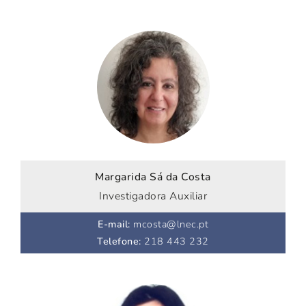
Margarida Sá da Costa
Investigadora Auxiliar
E-mail
:
mcosta@lnec.pt
Telefone
:
218 443 232