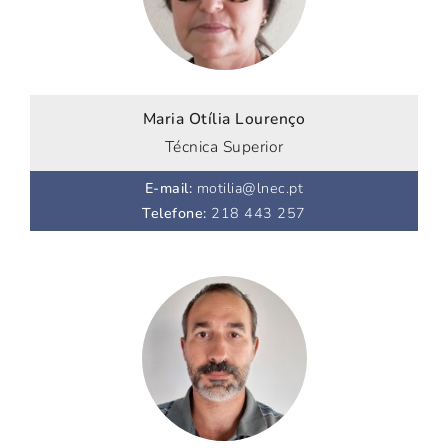
Maria Otília Lourenço
Técnica Superior
E-mail
:
motilia@lnec.pt
Telefone
:
218 443 257