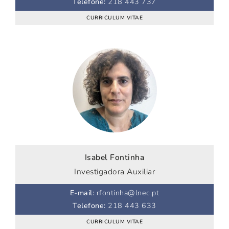
Telefone
:
218 443 737
CURRICULUM VITAE
Isabel Fontinha
Investigadora Auxiliar
E-mail
:
rfontinha@lnec.pt
Telefone
:
218 443 633
CURRICULUM VITAE