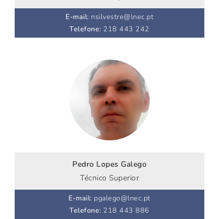
E-mail
:
nsilvestre@lnec.pt
Telefone
:
218 443 242
Pedro Lopes Galego
Técnico Superior
E-mail
:
pgalego@lnec.pt
Telefone
:
218 443 886