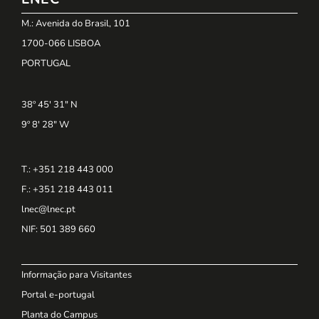
M.: Avenida do Brasil, 101
1700-066 LISBOA
PORTUGAL
38º 45' 31" N
9º 8' 28" W
T.: +351 218 443 000
F.: +351 218 443 011
lnec@lnec.pt
NIF
: 501 389 660
Informação para Visitantes
Portal e-portugal
Planta do Campus