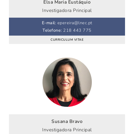
Elsa Maria Eustáquio
Investigadora Principal
E-mail
:
epereira@lnec.pt
Telefone
:
218 443 775
CURRICULUM VITAE
Susana Bravo
Investigadora Principal