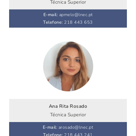
Técnica Superior
E-mail
:
apmelo@lnec.pt
Telefone
:
218 443 653
Ana Rita Rosado
Técnica Superior
E-mail
:
arosado@lnec.pt
Telefone
:
218 443 241