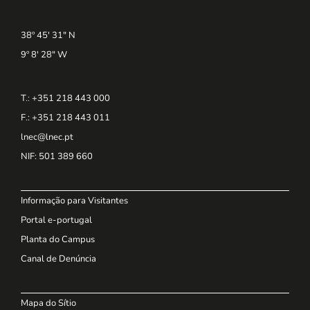
38º 45' 31" N
9º 8' 28" W
T.: +351 218 443 000
F.: +351 218 443 011
lnec@lnec.pt
NIF
: 501 389 660
Informação para Visitantes
Portal e-portugal
Planta do Campus
Canal de Denúncia
Mapa do Sítio