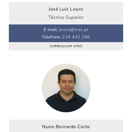
José Luís Louro
Técnico Superior
E-mail
:
jlouro@lnec.pt
Telefone
:
218 443 286
CURRICULUM VITAE
Nuno Bernardo Corte