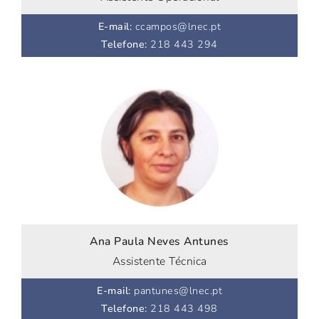
E-mail
:
ccampos@lnec.pt
Telefone
:
218 443 294
Ana Paula Neves Antunes
Assistente Técnica
E-mail
:
pantunes@lnec.pt
Telefone
:
218 443 498