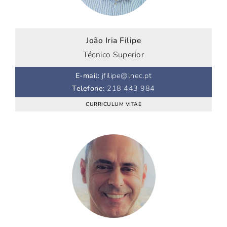
João Iria Filipe
Técnico Superior
E-mail
:
jfilipe@lnec.pt
Telefone
:
218 443 984
CURRICULUM VITAE