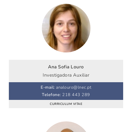
Ana Sofia Louro
Investigadora Auxiliar
E-mail
:
analouro@lnec.pt
Telefone
:
218 443 289
CURRICULUM VITAE