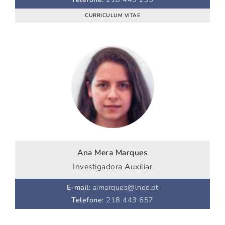
CURRICULUM VITAE
Ana Mera Marques
Investigadora Auxiliar
E-mail
:
aimarques@lnec.pt
Telefone
:
218 443 657