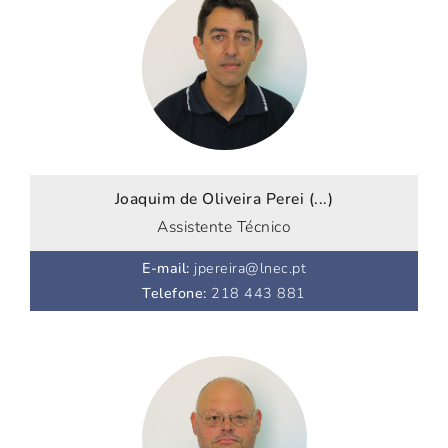
Joaquim de Oliveira Perei (...)
Assistente Técnico
E-mail
:
jpereira@lnec.pt
Telefone
:
218 443 881