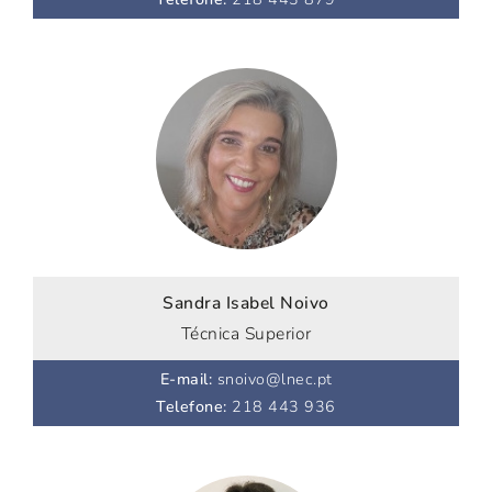
Sandra Isabel Noivo
Técnica Superior
E-mail
:
snoivo@lnec.pt
Telefone
:
218 443 936