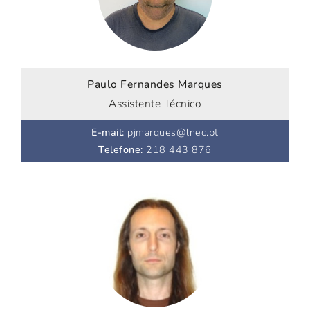
Paulo Fernandes Marques
Assistente Técnico
E-mail
:
pjmarques@lnec.pt
Telefone
:
218 443 876