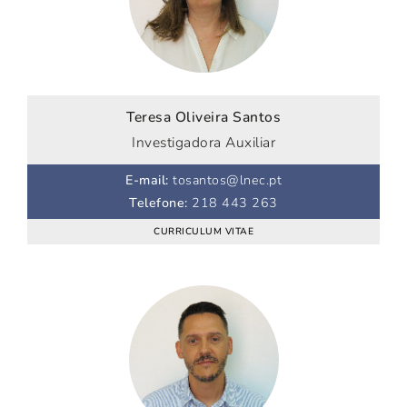
Teresa Oliveira Santos
Investigadora Auxiliar
E-mail
:
tosantos@lnec.pt
Telefone
:
218 443 263
CURRICULUM VITAE