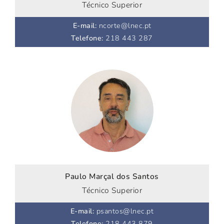
Técnico Superior
E-mail
:
ncorte@lnec.pt
Telefone
:
218 443 287
Paulo Marçal dos Santos
Técnico Superior
E-mail
:
psantos@lnec.pt
Telefone
:
218 443 879