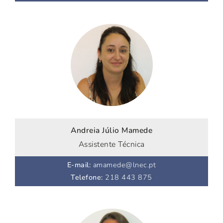
Andreia Júlio Mamede
Assistente Técnica
E-mail
:
amamede@lnec.pt
Telefone
:
218 443 875