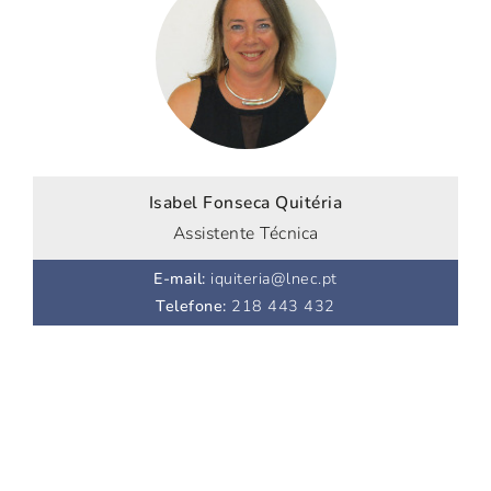
Isabel Fonseca Quitéria
Assistente Técnica
E-mail
:
iquiteria@lnec.pt
Telefone
:
218 443 432