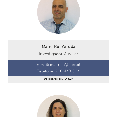
Mário Rui Arruda
Investigador Auxiliar
E-mail
:
marruda@lnec.pt
Telefone
:
218 443 534
CURRICULUM VITAE