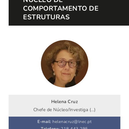
COMPORTAMENTO DE
ESTRUTURAS
Helena Cruz
Chefe de Núcleo/Investiga (...)
E-mail
:
helenacruz@lnec.pt
Telefone
:
218 443 295