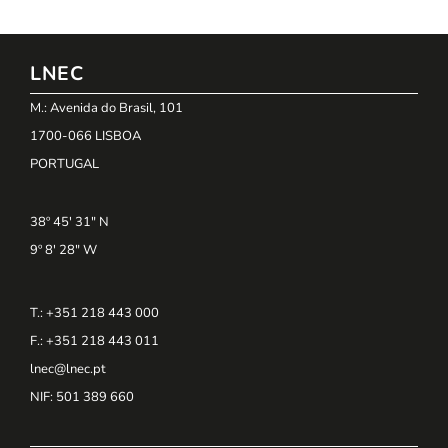
LNEC
M.: Avenida do Brasil, 101
1700-066 LISBOA
PORTUGAL
38º 45' 31" N
9º 8' 28" W
T.: +351 218 443 000
F.: +351 218 443 011
lnec@lnec.pt
NIF
: 501 389 660